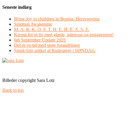
Seneste indlæg
Bring Joy to chrildren in Bosnia- Herzegovina
Spiritual Awakening
M. A. R. K. O. F. T. H. E. B. E. A. S. T.
Kæmp for et liv med glæde, interesse og engagement!
6th September Update 2021
Det er en tid med store forandringer
Smuk foto artikel af Rudesøvej i SØNDAG
Facebook
Instagram
Billeder copyright Sara Lotz
Back to top