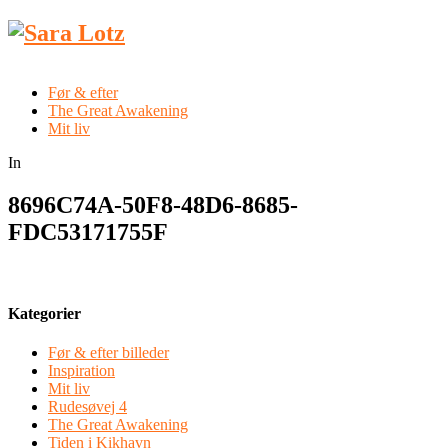
Før & efter
The Great Awakening
Mit liv
In
8696C74A-50F8-48D6-8685-
FDC53171755F
Kategorier
Før & efter billeder
Inspiration
Mit liv
Rudesøvej 4
The Great Awakening
Tiden i Kikhavn