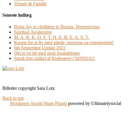
Venner & Familie
Seneste indlæg
Bring Joy to chrildren in Bosnia- Herzegovina
Spiritual Awakening
M. A. R. K. O. F. T. H. E. B. E. A. S. T.
Kæmp for et liv med glæde, interesse og engagement!
6th September Update 2021
Det er en tid med store forandringer
Smuk foto artikel af Rudesøvej i SØNDAG
Facebook
Instagram
Billeder copyright Sara Lotz
Back to top
Wordpress Social Share Plugin
powered by Ultimatelysocial