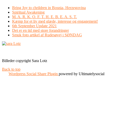
Bring Joy to chrildren in Bosnia- Herzegovina
Spiritual Awakening
M. A. R. K. O. F. T. H. E. B. E. A. S. T.
Kæmp for et liv med glæde, interesse og engagement!
6th September Update 2021
Det er en tid med store forandringer
Smuk foto artikel af Rudesøvej i SØNDAG
Facebook
Instagram
Billeder copyright Sara Lotz
Back to top
Wordpress Social Share Plugin
powered by Ultimatelysocial