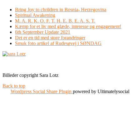
Bring Joy to chrildren in Bosnia- Herzegovina
Spiritual Awakening
M. A. R. K. O. F. T. H. E. B. E. A. S. T.
Kæmp for et liv med glæde, interesse og engagement!
6th September Update 2021
Det er en tid med store forandringer
Smuk foto artikel af Rudesøvej i SØNDAG
Facebook
Instagram
Billeder copyright Sara Lotz
Back to top
Wordpress Social Share Plugin
powered by Ultimatelysocial