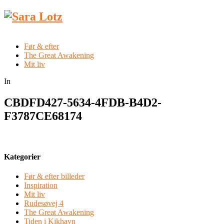
Før & efter
The Great Awakening
Mit liv
In
CBDFD427-5634-4FDB-B4D2-
F3787CE68174
Kategorier
Før & efter billeder
Inspiration
Mit liv
Rudesøvej 4
The Great Awakening
Tiden i Kikhavn