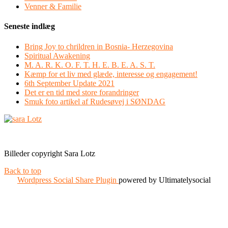
Venner & Familie
Seneste indlæg
Bring Joy to chrildren in Bosnia- Herzegovina
Spiritual Awakening
M. A. R. K. O. F. T. H. E. B. E. A. S. T.
Kæmp for et liv med glæde, interesse og engagement!
6th September Update 2021
Det er en tid med store forandringer
Smuk foto artikel af Rudesøvej i SØNDAG
Facebook
Instagram
Billeder copyright Sara Lotz
Back to top
Wordpress Social Share Plugin
powered by Ultimatelysocial