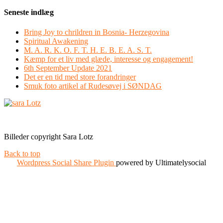
Seneste indlæg
Bring Joy to chrildren in Bosnia- Herzegovina
Spiritual Awakening
M. A. R. K. O. F. T. H. E. B. E. A. S. T.
Kæmp for et liv med glæde, interesse og engagement!
6th September Update 2021
Det er en tid med store forandringer
Smuk foto artikel af Rudesøvej i SØNDAG
Facebook
Instagram
Billeder copyright Sara Lotz
Back to top
Wordpress Social Share Plugin
powered by Ultimatelysocial