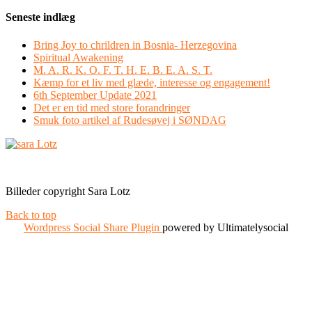
Seneste indlæg
Bring Joy to chrildren in Bosnia- Herzegovina
Spiritual Awakening
M. A. R. K. O. F. T. H. E. B. E. A. S. T.
Kæmp for et liv med glæde, interesse og engagement!
6th September Update 2021
Det er en tid med store forandringer
Smuk foto artikel af Rudesøvej i SØNDAG
Facebook
Instagram
Billeder copyright Sara Lotz
Back to top
Wordpress Social Share Plugin
powered by Ultimatelysocial