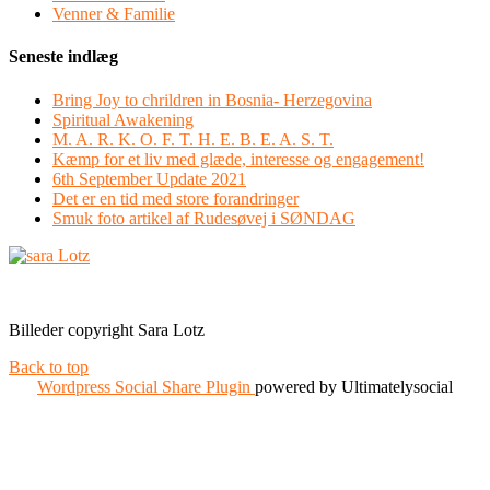
Venner & Familie
Seneste indlæg
Bring Joy to chrildren in Bosnia- Herzegovina
Spiritual Awakening
M. A. R. K. O. F. T. H. E. B. E. A. S. T.
Kæmp for et liv med glæde, interesse og engagement!
6th September Update 2021
Det er en tid med store forandringer
Smuk foto artikel af Rudesøvej i SØNDAG
Facebook
Instagram
Billeder copyright Sara Lotz
Back to top
Wordpress Social Share Plugin
powered by Ultimatelysocial