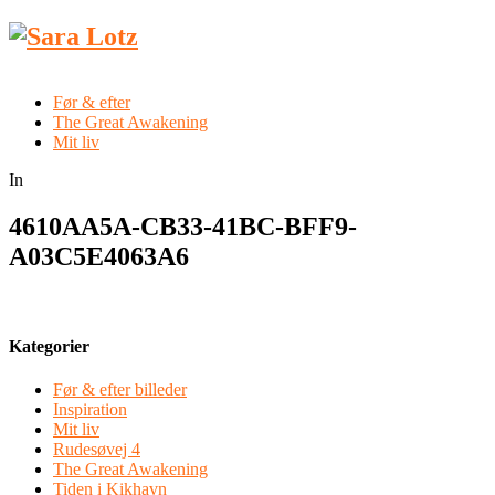
Før & efter
The Great Awakening
Mit liv
In
4610AA5A-CB33-41BC-BFF9-
A03C5E4063A6
Kategorier
Før & efter billeder
Inspiration
Mit liv
Rudesøvej 4
The Great Awakening
Tiden i Kikhavn