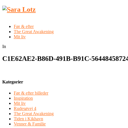
Før & efter
The Great Awakening
Mit liv
In
C1E62AE2-B86D-491B-B91C-5644845872
Kategorier
Før & efter billeder
Inspiration
Mit liv
Rudesøvej 4
The Great Awakening
Tiden i Kikhavn
Venner & Familie