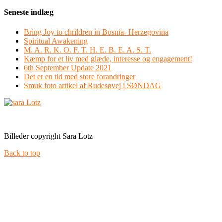
Seneste indlæg
Bring Joy to chrildren in Bosnia- Herzegovina
Spiritual Awakening
M. A. R. K. O. F. T. H. E. B. E. A. S. T.
Kæmp for et liv med glæde, interesse og engagement!
6th September Update 2021
Det er en tid med store forandringer
Smuk foto artikel af Rudesøvej i SØNDAG
Facebook
Instagram
Billeder copyright Sara Lotz
Back to top