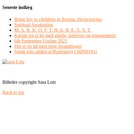
Seneste indlæg
Bring Joy to chrildren in Bosnia- Herzegovina
Spiritual Awakening
M. A. R. K. O. F. T. H. E. B. E. A. S. T.
Kæmp for et liv med glæde, interesse og engagement!
6th September Update 2021
Det er en tid med store forandringer
Smuk foto artikel af Rudesøvej i SØNDAG
Facebook
Instagram
Billeder copyright Sara Lotz
Back to top