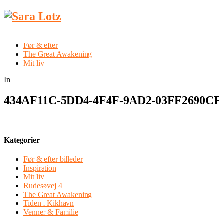
Før & efter
The Great Awakening
Mit liv
In
434AF11C-5DD4-4F4F-9AD2-03FF2690C
Kategorier
Før & efter billeder
Inspiration
Mit liv
Rudesøvej 4
The Great Awakening
Tiden i Kikhavn
Venner & Familie