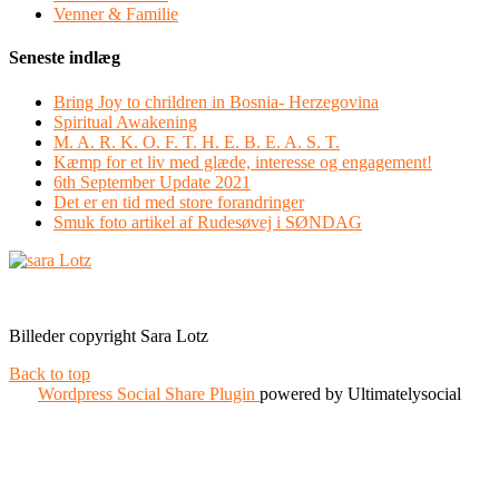
Venner & Familie
Seneste indlæg
Bring Joy to chrildren in Bosnia- Herzegovina
Spiritual Awakening
M. A. R. K. O. F. T. H. E. B. E. A. S. T.
Kæmp for et liv med glæde, interesse og engagement!
6th September Update 2021
Det er en tid med store forandringer
Smuk foto artikel af Rudesøvej i SØNDAG
Facebook
Instagram
Billeder copyright Sara Lotz
Back to top
Wordpress Social Share Plugin
powered by Ultimatelysocial