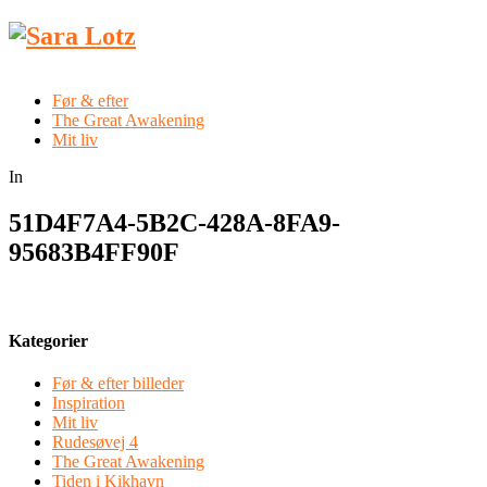
Før & efter
The Great Awakening
Mit liv
In
51D4F7A4-5B2C-428A-8FA9-
95683B4FF90F
Kategorier
Før & efter billeder
Inspiration
Mit liv
Rudesøvej 4
The Great Awakening
Tiden i Kikhavn