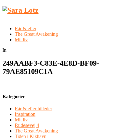
Før & efter
The Great Awakening
Mit liv
In
249AABF3-C83E-4E8D-BF09-
79AE85109C1A
Kategorier
Før & efter billeder
Inspiration
Mit liv
Rudesøvej 4
The Great Awakening
Tiden i Kikhavn