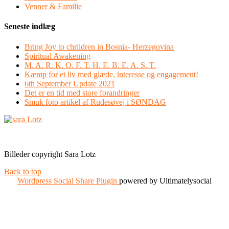
Venner & Familie
Seneste indlæg
Bring Joy to chrildren in Bosnia- Herzegovina
Spiritual Awakening
M. A. R. K. O. F. T. H. E. B. E. A. S. T.
Kæmp for et liv med glæde, interesse og engagement!
6th September Update 2021
Det er en tid med store forandringer
Smuk foto artikel af Rudesøvej i SØNDAG
Facebook
Instagram
Billeder copyright Sara Lotz
Back to top
Wordpress Social Share Plugin
powered by Ultimatelysocial