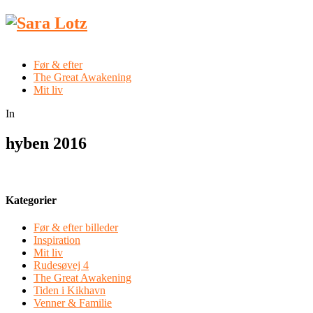
Før & efter
The Great Awakening
Mit liv
In
hyben 2016
Kategorier
Før & efter billeder
Inspiration
Mit liv
Rudesøvej 4
The Great Awakening
Tiden i Kikhavn
Venner & Familie