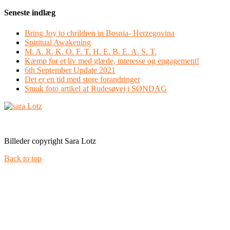
Seneste indlæg
Bring Joy to chrildren in Bosnia- Herzegovina
Spiritual Awakening
M. A. R. K. O. F. T. H. E. B. E. A. S. T.
Kæmp for et liv med glæde, interesse og engagement!
6th September Update 2021
Det er en tid med store forandringer
Smuk foto artikel af Rudesøvej i SØNDAG
Facebook
Instagram
Billeder copyright Sara Lotz
Back to top