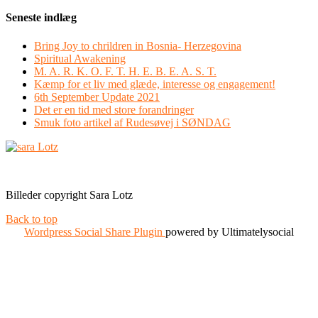
Seneste indlæg
Bring Joy to chrildren in Bosnia- Herzegovina
Spiritual Awakening
M. A. R. K. O. F. T. H. E. B. E. A. S. T.
Kæmp for et liv med glæde, interesse og engagement!
6th September Update 2021
Det er en tid med store forandringer
Smuk foto artikel af Rudesøvej i SØNDAG
Facebook
Instagram
Billeder copyright Sara Lotz
Back to top
Wordpress Social Share Plugin
powered by Ultimatelysocial