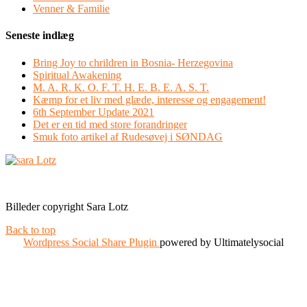
Venner & Familie
Seneste indlæg
Bring Joy to chrildren in Bosnia- Herzegovina
Spiritual Awakening
M. A. R. K. O. F. T. H. E. B. E. A. S. T.
Kæmp for et liv med glæde, interesse og engagement!
6th September Update 2021
Det er en tid med store forandringer
Smuk foto artikel af Rudesøvej i SØNDAG
Facebook
Instagram
Billeder copyright Sara Lotz
Back to top
Wordpress Social Share Plugin
powered by Ultimatelysocial