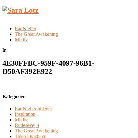
Før & efter
The Great Awakening
Mit liv
In
4E30FFBC-959F-4097-96B1-
D50AF392E922
Kategorier
Før & efter billeder
Inspiration
Mit liv
Rudesøvej 4
The Great Awakening
Tiden i Kikhavn