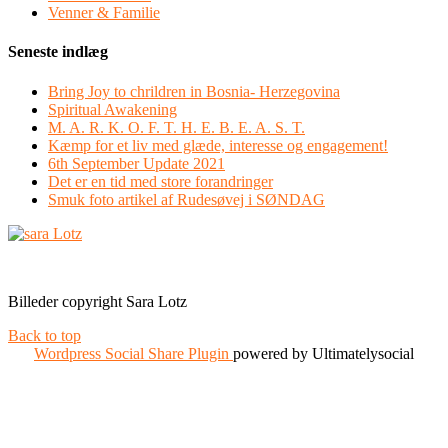
Venner & Familie
Seneste indlæg
Bring Joy to chrildren in Bosnia- Herzegovina
Spiritual Awakening
M. A. R. K. O. F. T. H. E. B. E. A. S. T.
Kæmp for et liv med glæde, interesse og engagement!
6th September Update 2021
Det er en tid med store forandringer
Smuk foto artikel af Rudesøvej i SØNDAG
Facebook
Instagram
Billeder copyright Sara Lotz
Back to top
Wordpress Social Share Plugin
powered by Ultimatelysocial