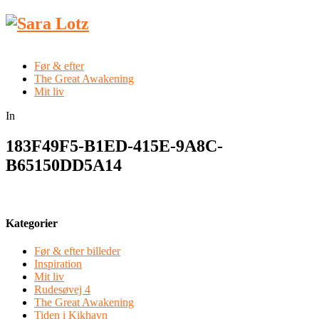
Før & efter
The Great Awakening
Mit liv
In
183F49F5-B1ED-415E-9A8C-
B65150DD5A14
Kategorier
Før & efter billeder
Inspiration
Mit liv
Rudesøvej 4
The Great Awakening
Tiden i Kikhavn