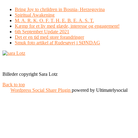
Bring Joy to chrildren in Bosnia- Herzegovina
Spiritual Awakening
M. A. R. K. O. F. T. H. E. B. E. A. S. T.
Kæmp for et liv med glæde, interesse og engagement!
6th September Update 2021
Det er en tid med store forandringer
Smuk foto artikel af Rudesøvej i SØNDAG
Facebook
Instagram
Billeder copyright Sara Lotz
Back to top
Wordpress Social Share Plugin
powered by Ultimatelysocial