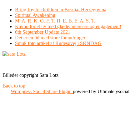
Bring Joy to chrildren in Bosnia- Herzegovina
Spiritual Awakening
M. A. R. K. O. F. T. H. E. B. E. A. S. T.
Kæmp for et liv med glæde, interesse og engagement!
6th September Update 2021
Det er en tid med store forandringer
Smuk foto artikel af Rudesøvej i SØNDAG
Facebook
Instagram
Billeder copyright Sara Lotz
Back to top
Wordpress Social Share Plugin
powered by Ultimatelysocial