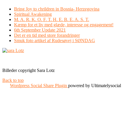
Bring Joy to chrildren in Bosnia- Herzegovina
Spiritual Awakening
M. A. R. K. O. F. T. H. E. B. E. A. S. T.
Kæmp for et liv med glæde, interesse og engagement!
6th September Update 2021
Det er en tid med store forandringer
Smuk foto artikel af Rudesøvej i SØNDAG
Facebook
Instagram
Billeder copyright Sara Lotz
Back to top
Wordpress Social Share Plugin
powered by Ultimatelysocial