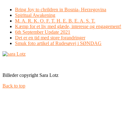
Bring Joy to chrildren in Bosnia- Herzegovina
Spiritual Awakening
M. A. R. K. O. F. T. H. E. B. E. A. S. T.
Kæmp for et liv med glæde, interesse og engagement!
6th September Update 2021
Det er en tid med store forandringer
Smuk foto artikel af Rudesøvej i SØNDAG
Facebook
Instagram
Billeder copyright Sara Lotz
Back to top