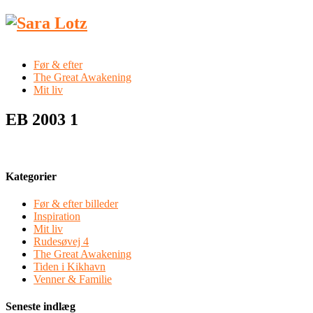
Før & efter
The Great Awakening
Mit liv
EB 2003 1
Kategorier
Før & efter billeder
Inspiration
Mit liv
Rudesøvej 4
The Great Awakening
Tiden i Kikhavn
Venner & Familie
Seneste indlæg