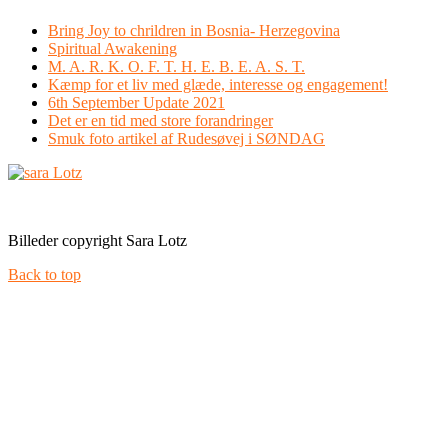
Bring Joy to chrildren in Bosnia- Herzegovina
Spiritual Awakening
M. A. R. K. O. F. T. H. E. B. E. A. S. T.
Kæmp for et liv med glæde, interesse og engagement!
6th September Update 2021
Det er en tid med store forandringer
Smuk foto artikel af Rudesøvej i SØNDAG
Facebook
Instagram
Billeder copyright Sara Lotz
Back to top