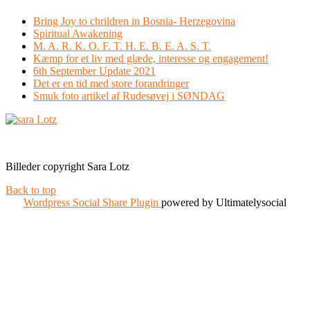
Bring Joy to chrildren in Bosnia- Herzegovina
Spiritual Awakening
M. A. R. K. O. F. T. H. E. B. E. A. S. T.
Kæmp for et liv med glæde, interesse og engagement!
6th September Update 2021
Det er en tid med store forandringer
Smuk foto artikel af Rudesøvej i SØNDAG
Facebook
Instagram
Billeder copyright Sara Lotz
Back to top
Wordpress Social Share Plugin
powered by Ultimatelysocial