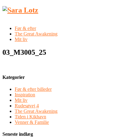
Før & efter
The Great Awakening
Mit liv
03_M3005_25
Kategorier
Før & efter billeder
Inspiration
Mit liv
Rudesøvej 4
The Great Awakening
Tiden i Kikhavn
Venner & Familie
Seneste indlæg