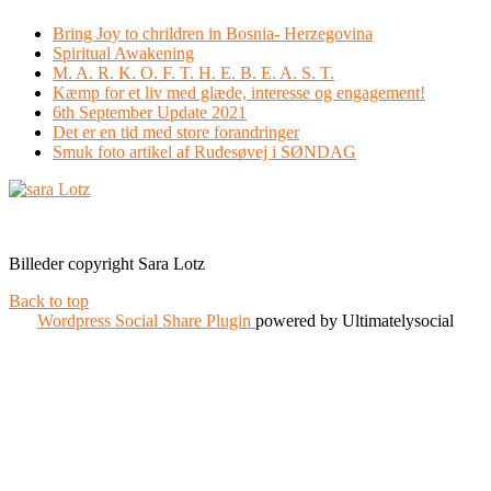
Bring Joy to chrildren in Bosnia- Herzegovina
Spiritual Awakening
M. A. R. K. O. F. T. H. E. B. E. A. S. T.
Kæmp for et liv med glæde, interesse og engagement!
6th September Update 2021
Det er en tid med store forandringer
Smuk foto artikel af Rudesøvej i SØNDAG
Facebook
Instagram
Billeder copyright Sara Lotz
Back to top
Wordpress Social Share Plugin
powered by Ultimatelysocial