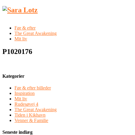
Før & efter
The Great Awakening
Mit liv
P1020176
Kategorier
Før & efter billeder
Inspiration
Mit liv
Rudesøvej 4
The Great Awakening
Tiden i Kikhavn
Venner & Familie
Seneste indlæg