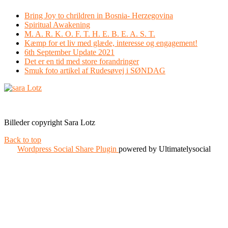
Bring Joy to chrildren in Bosnia- Herzegovina
Spiritual Awakening
M. A. R. K. O. F. T. H. E. B. E. A. S. T.
Kæmp for et liv med glæde, interesse og engagement!
6th September Update 2021
Det er en tid med store forandringer
Smuk foto artikel af Rudesøvej i SØNDAG
Facebook
Instagram
Billeder copyright Sara Lotz
Back to top
Wordpress Social Share Plugin
powered by Ultimatelysocial