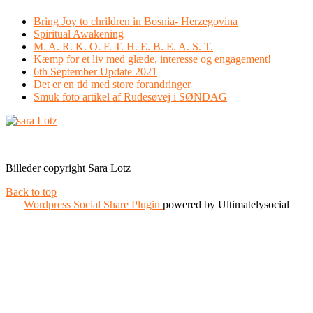
Bring Joy to chrildren in Bosnia- Herzegovina
Spiritual Awakening
M. A. R. K. O. F. T. H. E. B. E. A. S. T.
Kæmp for et liv med glæde, interesse og engagement!
6th September Update 2021
Det er en tid med store forandringer
Smuk foto artikel af Rudesøvej i SØNDAG
Facebook
Instagram
Billeder copyright Sara Lotz
Back to top
Wordpress Social Share Plugin
powered by Ultimatelysocial