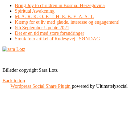
Bring Joy to chrildren in Bosnia- Herzegovina
Spiritual Awakening
M. A. R. K. O. F. T. H. E. B. E. A. S. T.
Kæmp for et liv med glæde, interesse og engagement!
6th September Update 2021
Det er en tid med store forandringer
Smuk foto artikel af Rudesøvej i SØNDAG
Facebook
Instagram
Billeder copyright Sara Lotz
Back to top
Wordpress Social Share Plugin
powered by Ultimatelysocial